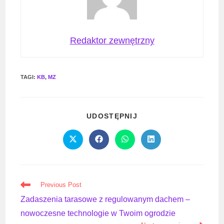
Redaktor zewnętrzny
TAGI
:
KB
,
MZ
SHARE
UDOSTĘPNIJ
THIS
CONTENT
Opens
Opens
Opens
Opens
in
in
in
in
a
a
a
a
new
new
new
new
window
window
window
window
Read
Previous Post
more
Zadaszenia tarasowe z regulowanym dachem –
articles
nowoczesne technologie w Twoim ogrodzie