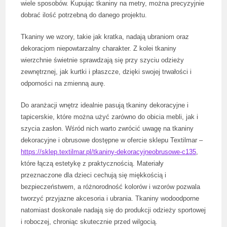
wiele sposobów. Kupując tkaniny na metry, można precyzyjnie
dobrać ilość potrzebną do danego projektu.
Tkaniny we wzory, takie jak kratka, nadają ubraniom oraz
dekoracjom niepowtarzalny charakter. Z kolei tkaniny
wierzchnie świetnie sprawdzają się przy szyciu odzieży
zewnętrznej, jak kurtki i płaszcze, dzięki swojej trwałości i
odporności na zmienną aurę.
Do aranżacji wnętrz idealnie pasują tkaniny dekoracyjne i
tapicerskie, które można użyć zarówno do obicia mebli, jak i
szycia zasłon. Wśród nich warto zwrócić uwagę na tkaniny
dekoracyjne i obrusowe dostępne w ofercie sklepu Textilmar –
https://sklep.textilmar.pl/tkaniny-dekoracyjneobrusowe-c135
,
które łączą estetykę z praktycznością. Materiały
przeznaczone dla dzieci cechują się miękkością i
bezpieczeństwem, a różnorodność kolorów i wzorów pozwala
tworzyć przyjazne akcesoria i ubrania. Tkaniny wodoodporne
natomiast doskonale nadają się do produkcji odzieży sportowej
i roboczej, chroniąc skutecznie przed wilgocią.