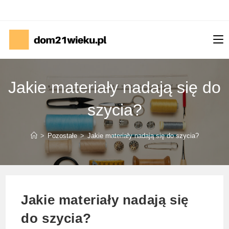
Skip
to
content
Jakie materiały nadają się do
szycia?
>
Pozostałe
>
Jakie materiały nadają się do szycia?
Jakie materiały nadają się
do szycia?