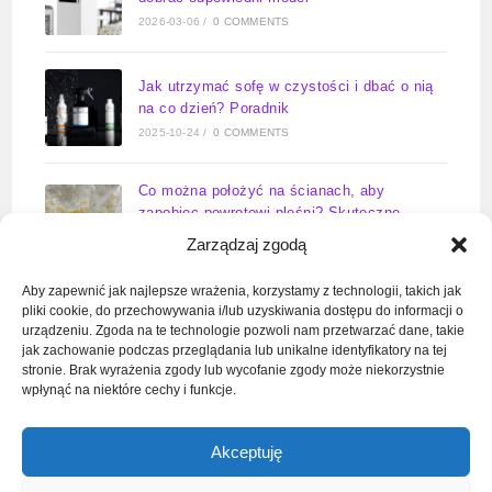
2026-03-06
/
0 COMMENTS
Jak utrzymać sofę w czystości i dbać o nią
na co dzień? Poradnik
2025-10-24
/
0 COMMENTS
Co można położyć na ścianach, aby
zapobiec powrotowi pleśni? Skuteczne
rozwiązania na lata
Zarządzaj zgodą
2025-09-23
/
0 COMMENTS
Aby zapewnić jak najlepsze wrażenia, korzystamy z technologii, takich jak
pliki cookie, do przechowywania i/lub uzyskiwania dostępu do informacji o
Zawór wody do pralki kiedy otwarty –
urządzeniu. Zgoda na te technologie pozwoli nam przetwarzać dane, takie
kompletny poradnik
jak zachowanie podczas przeglądania lub unikalne identyfikatory na tej
2025-09-11
/
0 COMMENTS
stronie. Brak wyrażenia zgody lub wycofanie zgody może niekorzystnie
wpłynąć na niektóre cechy i funkcje.
Jak odkręcić dolny zawór grzejnika?
Akceptuję
Poradnik serwisanta w 6 krokach
2025-09-10
/
0 COMMENTS