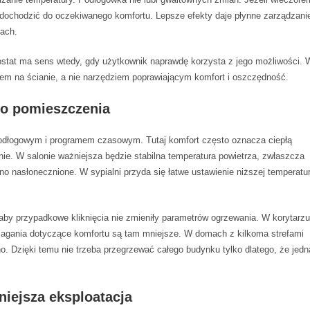
 dochodzić do oczekiwanego komfortu. Lepsze efekty daje płynne zarządzanie
kach.
stat ma sens wtedy, gdy użytkownik naprawdę korzysta z jego możliwości. 
em na ścianie, a nie narzędziem poprawiającym komfort i oszczędność.
go pomieszczenia
 podłogowym i programem czasowym. Tutaj komfort często oznacza ciepłą
ie. W salonie ważniejsza będzie stabilna temperatura powietrza, zwłaszcza
no nasłonecznione. W sypialni przyda się łatwe ustawienie niższej temperatu
by przypadkowe kliknięcia nie zmieniły parametrów ogrzewania. W korytarzu
ymagania dotyczące komfortu są tam mniejsze. W domach z kilkoma strefami
 Dzięki temu nie trzeba przegrzewać całego budynku tylko dlatego, że jedn
niejsza eksploatacja