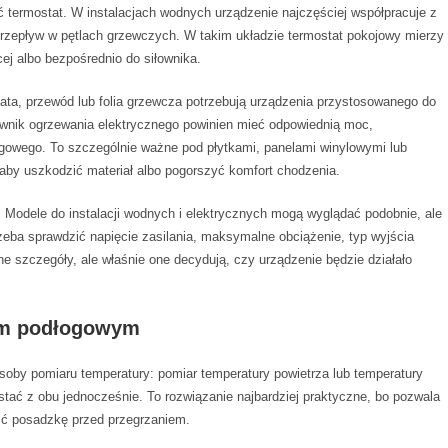
 termostat. W instalacjach wodnych urządzenie najczęściej współpracuje z
 przepływ w pętlach grzewczych. W takim układzie termostat pokojowy mierzy
cej albo bezpośrednio do siłownika.
ata, przewód lub folia grzewcza potrzebują urządzenia przystosowanego do
wnik ogrzewania elektrycznego powinien mieć odpowiednią moc,
gowego. To szczególnie ważne pod płytkami, panelami winylowymi lub
aby uszkodzić materiał albo pogorszyć komfort chodzenia.
. Modele do instalacji wodnych i elektrycznych mogą wyglądać podobnie, ale
zeba sprawdzić napięcie zasilania, maksymalne obciążenie, typ wyjścia
ne szczegóły, ale właśnie one decydują, czy urządzenie będzie działało
iem podłogowym
oby pomiaru temperatury: pomiar temperatury powietrza lub temperatury
ać z obu jednocześnie. To rozwiązanie najbardziej praktyczne, bo pozwala
ić posadzkę przed przegrzaniem.