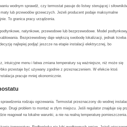
waniu wodnym sprawdź, czy termostat pasuje do listwy sterującej i siłownikó
c maty lub przewodów grzewczych. Jeżeli producent podaje maksymalne
jnie. To granica pracy urządzenia.
ć podtynkowe, natynkowe, przewodowe lub bezprzewodowe. Model podtynkow
kablowania. Bezprzewodowy daje większą swobodę lokalizacji, jednak trzeba
cyzję najlepiej podjąć jeszcze na etapie instalacji elektrycznej, bo
, intuicyjne menu i łatwa zmiana temperatury są ważniejsze, niż może się
ybko przestaje być używany zgodnie z przeznaczeniem. W efekcie ktoś
nstalacja pracuje mniej ekonomicznie.
mostatu
sprawdzenia rodzaju ogrzewania. Termostat przeznaczony do wodnej instalac
ego. Drugi problem to montaż w złym miejscu. Jeśli regulator znajduje się pr
ie reagował na lokalne warunki, a nie na realną temperaturę pomieszczenia
żanie temperatury. Podłogówka nie lubi gwałtownych zmian. Jeżeli wieczore