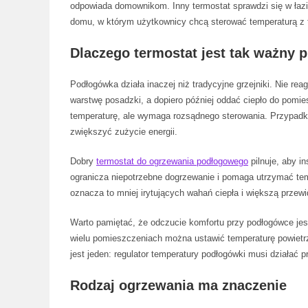
odpowiada domownikom. Inny termostat sprawdzi się w łazi
domu, w którym użytkownicy chcą sterować temperaturą z t
Dlaczego termostat jest tak ważny
Podłogówka działa inaczej niż tradycyjne grzejniki. Nie re
warstwę posadzki, a dopiero później oddać ciepło do pomie
temperaturę, ale wymaga rozsądnego sterowania. Przypadko
zwiększyć zużycie energii.
Dobry
termostat do ogrzewania podłogowego
pilnuje, aby i
ogranicza niepotrzebne dogrzewanie i pomaga utrzymać tem
oznacza to mniej irytujących wahań ciepła i większą prze
Warto pamiętać, że odczucie komfortu przy podłogówce jest 
wielu pomieszczeniach można ustawić temperaturę powietrz
jest jeden: regulator temperatury podłogówki musi działać 
Rodzaj ogrzewania ma znaczenie