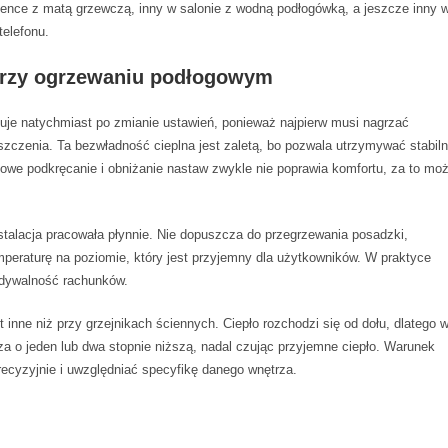
ence z matą grzewczą, inny w salonie z wodną podłogówką, a jeszcze inny 
elefonu.
 przy ogrzewaniu podłogowym
aguje natychmiast po zmianie ustawień, ponieważ najpierw musi nagrzać
szczenia. Ta bezwładność cieplna jest zaletą, bo pozwala utrzymywać stabil
we podkręcanie i obniżanie nastaw zwykle nie poprawia komfortu, za to mo
nstalacja pracowała płynnie. Nie dopuszcza do przegrzewania posadzki,
peraturę na poziomie, który jest przyjemny dla użytkowników. W praktyce
widywalność rachunków.
inne niż przy grzejnikach ściennych. Ciepło rozchodzi się od dołu, dlatego 
a o jeden lub dwa stopnie niższą, nadal czując przyjemne ciepło. Warunek
precyzyjnie i uwzględniać specyfikę danego wnętrza.