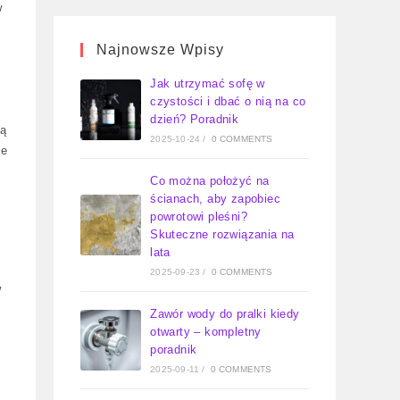
w
Najnowsze Wpisy
Jak utrzymać sofę w
czystości i dbać o nią na co
dzień? Poradnik
ną
2025-10-24
/
0 COMMENTS
że
Co można położyć na
ścianach, aby zapobiec
powrotowi pleśni?
Skuteczne rozwiązania na
lata
2025-09-23
/
0 COMMENTS
w
Zawór wody do pralki kiedy
otwarty – kompletny
poradnik
2025-09-11
/
0 COMMENTS