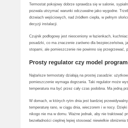
Termostat pokojowy dobrze sprawdza się w salonie, sypialn
pozwala utrzymać warunki odczuwalne jako wygodne. Trzeb
drzwiach wejściowych, nad źródłem ciepła, w pełnym słońc
decyzji instalacji.
Czujnik podłogowy jest nieoceniony w łazienkach, kuchnia
posadzki, co ma znaczenie zarówno dla bezpieczeństwa, jak
stopami, ale pomieszczenie nie powinno się przegrzewać, po
Prosty regulator czy model progra
Najtańsze termostaty działają na prostej zasadzie: użytkow
pomieszczenie wymaga dogrzania. Taki regulator może wyst
temperatura ma być przez cały czas podobna. Ma jedną prze
W domach, w których rytm dnia jest bardziej przewidywal
temperaturę rano, w ciągu dnia, wieczorem i w nocy. Dzię
nikogo nie ma w domu. Ważne jednak, aby nie traktować p
bezwładności cieplnej lepiej stosować niewielkie obniżenia 