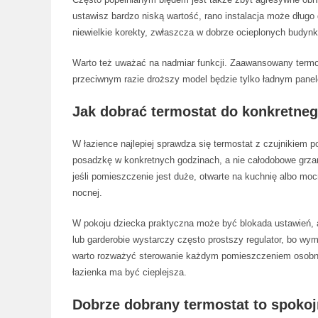
ustawisz bardzo niską wartość, rano instalacja może długo
niewielkie korekty, zwłaszcza w dobrze ocieplonych budyn
Warto też uważać na nadmiar funkcji. Zaawansowany termo
przeciwnym razie droższy model będzie tylko ładnym panel
Jak dobrać termostat do konkretne
W łazience najlepiej sprawdza się termostat z czujnikiem
posadzkę w konkretnych godzinach, a nie całodobowe grzan
jeśli pomieszczenie jest duże, otwarte na kuchnię albo moc
nocnej.
W pokoju dziecka praktyczna może być blokada ustawień, a
lub garderobie wystarczy często prostszy regulator, bo w
warto rozważyć sterowanie każdym pomieszczeniem osobno.
łazienka ma być cieplejsza.
Dobrze dobrany termostat to spokoj