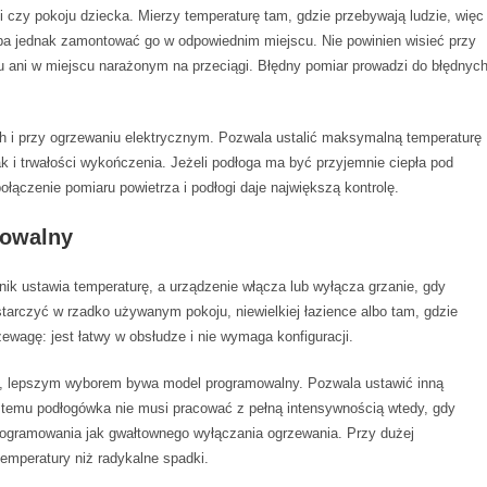
i czy pokoju dziecka. Mierzy temperaturę tam, gdzie przebywają ludzie, więc
a jednak zamontować go w odpowiednim miejscu. Nie powinien wisieć przy
u ani w miejscu narażonym na przeciągi. Błędny pomiar prowadzi do błędnyc
ch i przy ogrzewaniu elektrycznym. Pozwala ustalić maksymalną temperaturę
 i trwałości wykończenia. Jeżeli podłoga ma być przyjemnie ciepła pod
łączenie pomiaru powietrza i podłogi daje największą kontrolę.
mowalny
nik ustawia temperaturę, a urządzenie włącza lub wyłącza grzanie, gdy
arczyć w rzadko używanym pokoju, niewielkiej łazience albo tam, gdzie
wagę: jest łatwy w obsłudze i nie wymaga konfiguracji.
ny, lepszym wyborem bywa model programowalny. Pozwala ustawić inną
ki temu podłogówka nie musi pracować z pełną intensywnością wtedy, gdy
rogramowania jak gwałtownego wyłączania ogrzewania. Przy dużej
temperatury niż radykalne spadki.