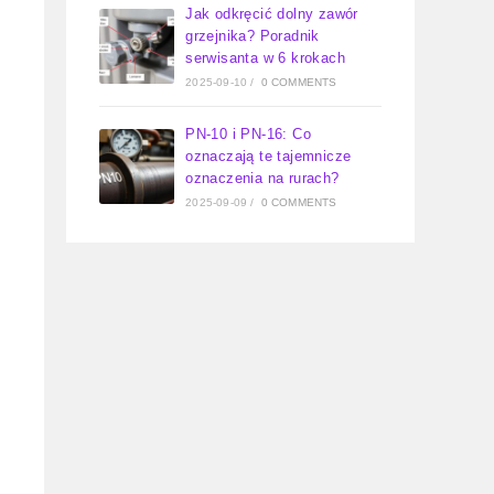
Jak odkręcić dolny zawór
grzejnika? Poradnik
serwisanta w 6 krokach
2025-09-10
/
0 COMMENTS
PN-10 i PN-16: Co
oznaczają te tajemnicze
oznaczenia na rurach?
2025-09-09
/
0 COMMENTS