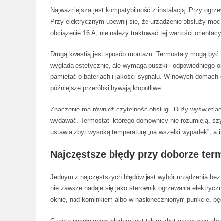
Najważniejsza jest kompatybilność z instalacją. Przy ogrze
Przy elektrycznym upewnij się, że urządzenie obsłuży mo
obciążenie 16 A, nie należy traktować tej wartości orientacy
Drugą kwestią jest sposób montażu. Termostaty mogą by
wygląda estetycznie, ale wymaga puszki i odpowiedniego o
pamiętać o bateriach i jakości sygnału. W nowych domach de
późniejsze przeróbki bywają kłopotliwe.
Znaczenie ma również czytelność obsługi. Duży wyświetlacz
wydawać. Termostat, którego domownicy nie rozumieją, sz
ustawia zbyt wysoką temperaturę „na wszelki wypadek”, a i
Najczęstsze błędy przy doborze ter
Jednym z najczęstszych błędów jest wybór urządzenia bez 
nie zawsze nadaje się jako sterownik ogrzewania elektryczn
oknie, nad kominkiem albo w nasłonecznionym punkcie, będz
Często popełnianym błędem jest także zbyt agresywne obni