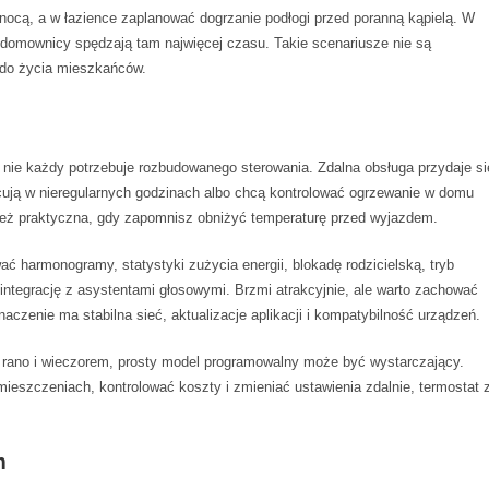
nocą, a w łazience zaplanować dogrzanie podłogi przed poranną kąpielą. W
y domownicy spędzają tam najwięcej czasu. Takie scenariusze nie są
 do życia mieszkańców.
nie każdy potrzebuje rozbudowanego sterowania. Zdalna obsługa przydaje si
cują w nieregularnych godzinach albo chcą kontrolować ogrzewanie w domu
też praktyczna, gdy zapomnisz obniżyć temperaturę przed wyjazdem.
 harmonogramy, statystyki zużycia energii, blokadę rodzicielską, tryb
integrację z asystentami głosowymi. Brzmi atrakcyjnie, ale warto zachować
czenie ma stabilna sieć, aktualizacje aplikacji i kompatybilność urządzeń.
ła rano i wieczorem, prosty model programowalny może być wystarczający.
ieszczeniach, kontrolować koszty i zmieniać ustawienia zdalnie, termostat 
m