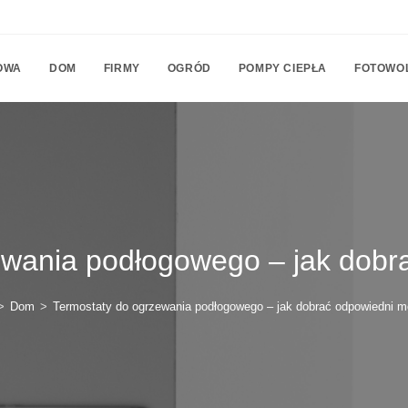
OWA
DOM
FIRMY
OGRÓD
POMPY CIEPŁA
FOTOWO
ewania podłogowego – jak dobr
>
Dom
>
Termostaty do ogrzewania podłogowego – jak dobrać odpowiedni m