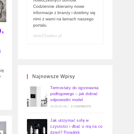
nowoczesnych domów.
Codziennie zbieramy nowe
informacje z branży i dzielimy się
nimi z wami na łamach naszego
portalu.
h,
dom21wieku.pl
a
się
Najnowsze Wpisy
y
Termostaty do ogrzewania
podłogowego – jak dobrać
odpowiedni model
2026-03-06
/
0 COMMENTS
Jak utrzymać sofę w
czystości i dbać o nią na co
dzień? Poradnik