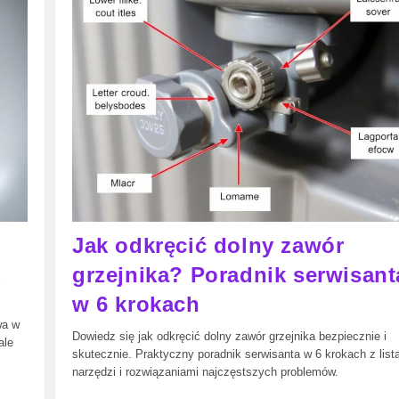
Powrotowi
Pleśni?
Skuteczne
Rozwiązania
Na
Lata
Jak odkręcić dolny zawór
k
grzejnika? Poradnik serwisant
w 6 krokach
wa w
Dowiedz się jak odkręcić dolny zawór grzejnika bezpiecznie i
ale
skutecznie. Praktyczny poradnik serwisanta w 6 krokach z list
narzędzi i rozwiązaniami najczęstszych problemów.