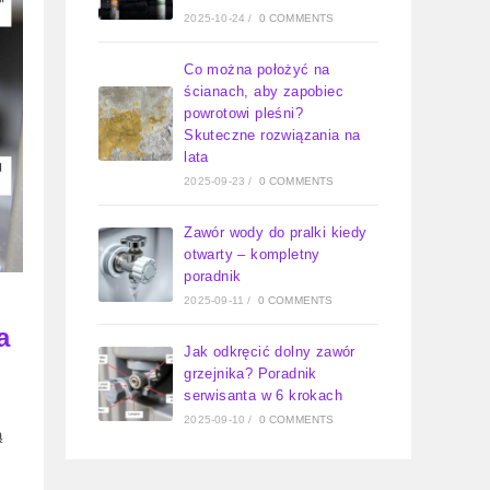
2025-10-24
/
0 COMMENTS
Co można położyć na
ścianach, aby zapobiec
powrotowi pleśni?
Skuteczne rozwiązania na
lata
2025-09-23
/
0 COMMENTS
Zawór wody do pralki kiedy
otwarty – kompletny
poradnik
2025-09-11
/
0 COMMENTS
a
Jak odkręcić dolny zawór
grzejnika? Poradnik
serwisanta w 6 krokach
2025-09-10
/
0 COMMENTS
ą