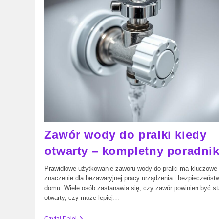
Model
Zawór wody do pralki kiedy
otwarty – kompletny poradni
Prawidłowe użytkowanie zaworu wody do pralki ma kluczowe
znaczenie dla bezawaryjnej pracy urządzenia i bezpieczeńst
domu. Wiele osób zastanawia się, czy zawór powinien być st
otwarty, czy może lepiej…
Zawór
Czytaj Dalej