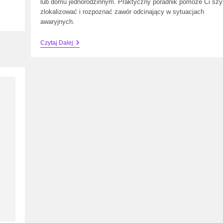
lub domu jednorodzinnym. Praktyczny poradnik pomoże Ci sz
zlokalizować i rozpoznać zawór odcinający w sytuacjach
awaryjnych.
Główny
Czytaj Dalej
Zawór
Wody
W
Mieszkaniu
—
Gdzie
Się
Znajduje
I
Jak
Go
Znaleźć?