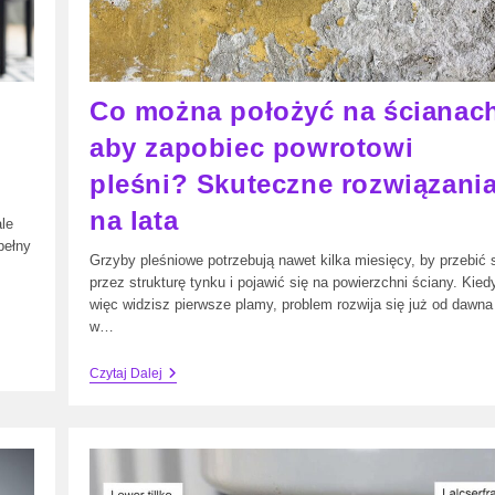
Co można położyć na ścianac
aby zapobiec powrotowi
pleśni? Skuteczne rozwiązani
na lata
le
pełny
Grzyby pleśniowe potrzebują nawet kilka miesięcy, by przebić 
przez strukturę tynku i pojawić się na powierzchni ściany. Kied
więc widzisz pierwsze plamy, problem rozwija się już od dawna
w…
Co
Czytaj Dalej
Można
Położyć
Na
Ścianach,
Aby
Zapobiec