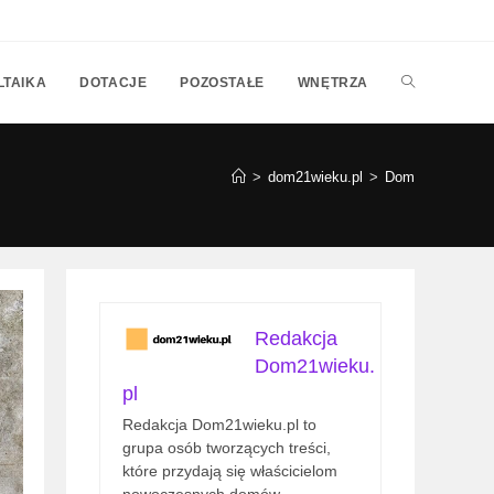
TOGGLE
LTAIKA
DOTACJE
POZOSTAŁE
WNĘTRZA
WEBSITE
>
dom21wieku.pl
>
Dom
SEARCH
Redakcja
Dom21wieku.
pl
Redakcja Dom21wieku.pl to
grupa osób tworzących treści,
które przydają się właścicielom