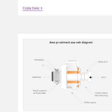
Jak
Czytaj Dalej
Zakręcić
Zawór
Gazu
Przy
Liczniku
–
Instrukcja
Awaryjna