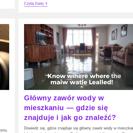
Jak
Czytaj Dalej
Odkręcić
Dolny
Zawór
Grzejnika?
Poradnik
Serwisanta
W
6
Krokach
Główny zawór wody w
mieszkaniu — gdzie się
znajduje i jak go znaleźć?
Dowiedz się, gdzie znajduje się główny zawór wody w mieszka
domu.