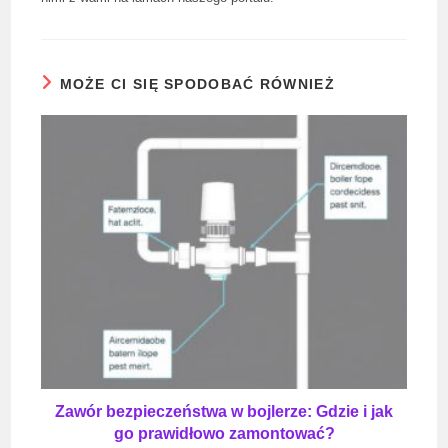
MOŻE CI SIĘ SPODOBAĆ RÓWNIEŻ
Zawór bezpieczeństwa w bojlerze: Gdzie i jak
go prawidłowo zamontować?