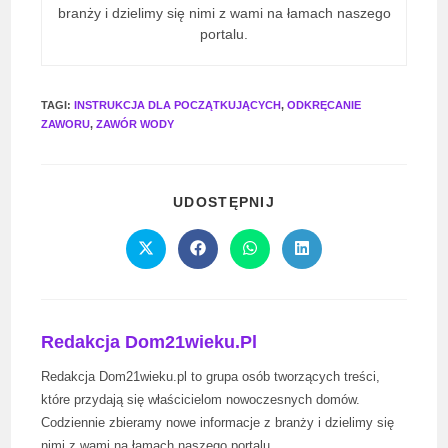
branży i dzielimy się nimi z wami na łamach naszego
portalu.
TAGI
:
INSTRUKCJA DLA POCZĄTKUJĄCYCH
,
ODKRĘCANIE
ZAWORU
,
ZAWÓR WODY
SHARE
UDOSTĘPNIJ
THIS
CONTENT
Opens
Opens
Opens
Opens
in
in
in
in
a
a
a
a
new
new
new
new
window
window
window
window
Redakcja Dom21wieku.pl
Redakcja Dom21wieku.pl to grupa osób tworzących treści,
które przydają się właścicielom nowoczesnych domów.
Codziennie zbieramy nowe informacje z branży i dzielimy się
nimi z wami na łamach naszego portalu.