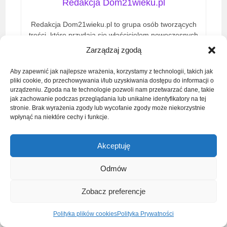
Redakcja Dom21wieku.pl
Redakcja Dom21wieku.pl to grupa osób tworzących
treści, które przydają się właścicielom nowoczesnych
domów. Codziennie zbieramy nowe informacje z
Zarządzaj zgodą
branży i dzielimy się nimi z wami na łamach naszego
portalu.
Aby zapewnić jak najlepsze wrażenia, korzystamy z technologii, takich jak
pliki cookie, do przechowywania i/lub uzyskiwania dostępu do informacji o
urządzeniu. Zgoda na te technologie pozwoli nam przetwarzać dane, takie
jak zachowanie podczas przeglądania lub unikalne identyfikatory na tej
stronie. Brak wyrażenia zgody lub wycofanie zgody może niekorzystnie
wpłynąć na niektóre cechy i funkcje.
Najnowsze Wpisy
Akceptuję
Termostaty do ogrzewania podłogowego – jak
Odmów
dobrać odpowiedni model
2026-03-06
/
0 COMMENTS
Zobacz preferencje
Jak utrzymać sofę w czystości i dbać o nią
Polityka plików cookies
Polityka Prywatności
na co dzień? Poradnik