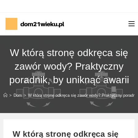
Skip
to
content
W którą stronę odkręca się
zawór wody? Praktyczny
poradnik, by uniknąć awarii
>
Dom
>
W którą stronę odkręca się zawór wody? Praktyczny poradnik
W którą stronę odkręca się