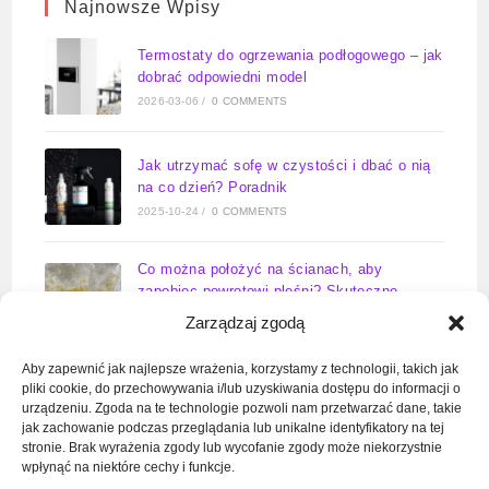
Najnowsze Wpisy
Termostaty do ogrzewania podłogowego – jak
dobrać odpowiedni model
2026-03-06
/
0 COMMENTS
Jak utrzymać sofę w czystości i dbać o nią
na co dzień? Poradnik
2025-10-24
/
0 COMMENTS
Co można położyć na ścianach, aby
zapobiec powrotowi pleśni? Skuteczne
rozwiązania na lata
Zarządzaj zgodą
2025-09-23
/
0 COMMENTS
Aby zapewnić jak najlepsze wrażenia, korzystamy z technologii, takich jak
pliki cookie, do przechowywania i/lub uzyskiwania dostępu do informacji o
Zawór wody do pralki kiedy otwarty –
urządzeniu. Zgoda na te technologie pozwoli nam przetwarzać dane, takie
kompletny poradnik
jak zachowanie podczas przeglądania lub unikalne identyfikatory na tej
2025-09-11
/
0 COMMENTS
stronie. Brak wyrażenia zgody lub wycofanie zgody może niekorzystnie
wpłynąć na niektóre cechy i funkcje.