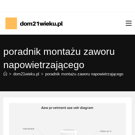
Skip
to
content
poradnik montażu zaworu
napowietrzającego
>
dom21wieku.pl
>
poradnik montażu zaworu napowietrzającego