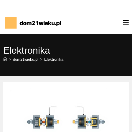
Skip
to
content
Elektronika
>
dom21wieku.pl
>
Elektronika