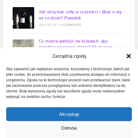
Jak utrzymać sofę w czystości i dbać o nią
na co dzień? Poradnik
2025-10-24
/
0 COMMENTS
Co można położyć na ścianach, aby
zapobiec powrotowi pleśni? Skuteczne
rozwiązania na lata
Zarządzaj zgodą
2025-09-23
/
0 COMMENTS
Aby zapewnić jak najlepsze wrażenia, korzystamy z technologii, takich jak
pliki cookie, do przechowywania i/lub uzyskiwania dostępu do informacji o
Zawór wody do pralki kiedy otwarty –
urządzeniu. Zgoda na te technologie pozwoli nam przetwarzać dane, takie
kompletny poradnik
jak zachowanie podczas przeglądania lub unikalne identyfikatory na tej
2025-09-11
/
0 COMMENTS
stronie. Brak wyrażenia zgody lub wycofanie zgody może niekorzystnie
wpłynąć na niektóre cechy i funkcje.
Jak odkręcić dolny zawór grzejnika?
Akceptuję
Poradnik serwisanta w 6 krokach
2025-09-10
/
0 COMMENTS
Odmów