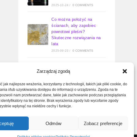
2025-10-24
/
0 COMMENTS
Co można położyć na
ścianach, aby zapobiec
powrotowi pleśni?
Skuteczne rozwiązania na
lata
2025-09-23
/
0 COMMENTS
Zawór wody do pralki kiedy
Zarządzaj zgodą
otwarty – kompletny
poradnik
 jak najlepsze wrażenia, korzystamy z technologii, takich jak pliki cookie, do
2025-09-11
/
0 COMMENTS
ia i/lub uzyskiwania dostępu do informacji o urządzeniu. Zgoda na te
 pozwoli nam przetwarzać dane, takie jak zachowanie podczas przeglądania
Jak odkręcić dolny zawór
 identyfikatory na tej stronie. Brak wyrażenia zgody lub wycofanie zgody
grzejnika? Poradnik
ystnie wpłynąć na niektóre cechy i funkcje.
serwisanta w 6 krokach
2025-09-10
/
0 COMMENTS
ceptuję
Odmów
Zobacz preferencje