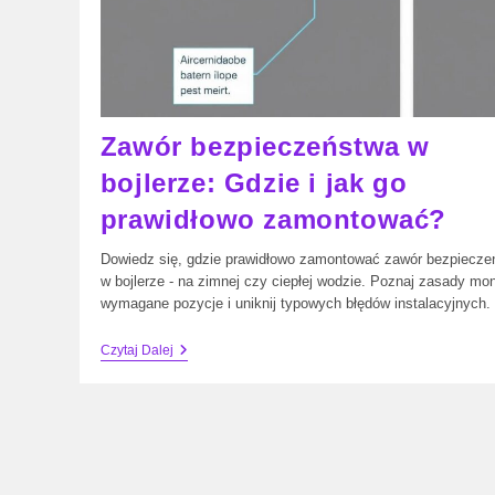
Zawór bezpieczeństwa w
bojlerze: Gdzie i jak go
prawidłowo zamontować?
Dowiedz się, gdzie prawidłowo zamontować zawór bezpiecze
w bojlerze - na zimnej czy ciepłej wodzie. Poznaj zasady mo
wymagane pozycje i uniknij typowych błędów instalacyjnych.
Zawór
Czytaj Dalej
Bezpieczeństwa
W
Bojlerze:
Gdzie
I
Jak
Go
Prawidłowo