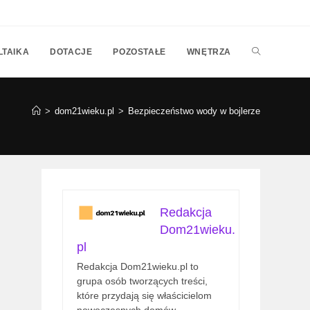
TOGGLE
LTAIKA
DOTACJE
POZOSTAŁE
WNĘTRZA
WEBSITE
>
dom21wieku.pl
>
Bezpieczeństwo wody w bojlerze
SEARCH
Redakcja
Dom21wieku.
pl
Redakcja Dom21wieku.pl to
grupa osób tworzących treści,
które przydają się właścicielom