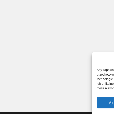
Aby zapewnić
przechowywan
technologie
lub unikalne
może niekorz
Ak