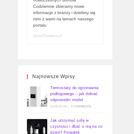
nowoczesnych domów.
Codziennie zbieramy nowe
informacje z branży i dzielimy się
nimi z wami na łamach naszego
portalu.
dom21wieku.pl
Najnowsze Wpisy
Termostaty do ogrzewania
podłogowego – jak dobrać
odpowiedni model
2026-03-06
/
0 COMMENTS
Jak utrzymać sofę w
czystości i dbać o nią na co
dzień? Poradnik