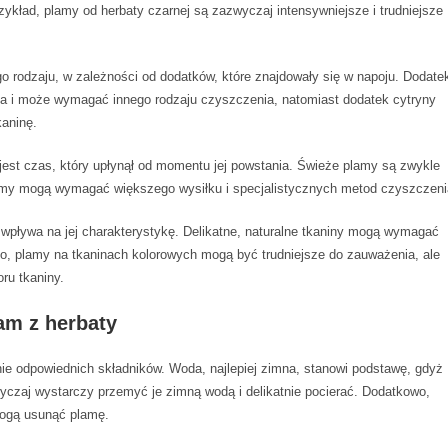
zykład, plamy od herbaty czarnej są zazwyczaj intensywniejsze i trudniejsze
o rodzaju, w zależności od dodatków, które znajdowały się w napoju. Dodate
a i może wymagać innego rodzaju czyszczenia, natomiast dodatek cytryny
aninę.
est czas, który upłynął od momentu jej powstania. Świeże plamy są zwykle
lamy mogą wymagać większego wysiłku i specjalistycznych metod czyszczeni
ż wpływa na jej charakterystykę. Delikatne, naturalne tkaniny mogą wymagać
o, plamy na tkaninach kolorowych mogą być trudniejsze do zauważenia, ale
ru tkaniny.
am z herbaty
nie odpowiednich składników. Woda, najlepiej zimna, stanowi podstawę, gdyż
yczaj wystarczy przemyć je zimną wodą i delikatnie pocierać. Dodatkowo,
mogą usunąć plamę.