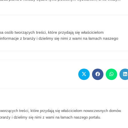
 osób tworzących treści, które przydają się właścicielom
formacje z branży i dzielimy się nimi z wami na łamach naszego
Opens
Opens
Opens
O
in
in
in
in
a
a
a
a
new
new
new
n
window
window
window
w
worzących treści, które przydają się właścicielom nowoczesnych domów.
ranży i dzielimy się nimi z wami na łamach naszego portalu.