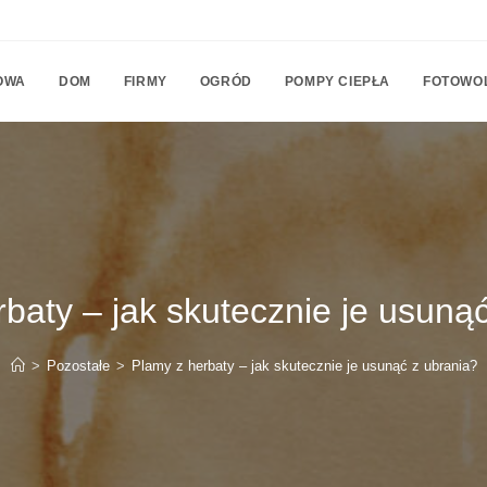
OWA
DOM
FIRMY
OGRÓD
POMPY CIEPŁA
FOTOWO
baty – jak skutecznie je usuną
>
Pozostałe
>
Plamy z herbaty – jak skutecznie je usunąć z ubrania?