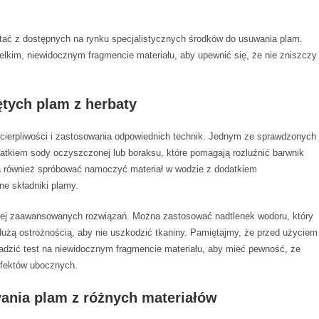
tać z dostępnych na rynku specjalistycznych środków do usuwania plam.
elkim, niewidocznym fragmencie materiału, aby upewnić się, że nie zniszczy
ętych plam z herbaty
ierpliwości i zastosowania odpowiednich technik. Jednym ze sprawdzonych
atkiem sody oczyszczonej lub boraksu, które pomagają rozluźnić barwnik
 również spróbować namoczyć materiał w wodzie z dodatkiem
ne składniki plamy.
dziej zaawansowanych rozwiązań. Można zastosować nadtlenek wodoru, który
 dużą ostrożnością, aby nie uszkodzić tkaniny. Pamiętajmy, że przed użyciem
wadzić test na niewidocznym fragmencie materiału, aby mieć pewność, że
fektów ubocznych.
ania plam z różnych materiałów