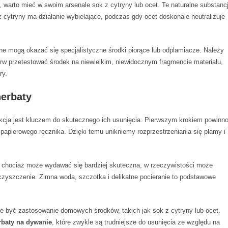
, warto mieć w swoim arsenale sok z cytryny lub ocet. Te naturalne substanc
cytryny ma działanie wybielające, podczas gdy ocet doskonale neutralizuje
e mogą okazać się specjalistyczne środki piorące lub odplamiacze. Należy
rw przetestować środek na niewielkim, niewidocznym fragmencie materiału,
ry.
erbaty
kcja jest kluczem do skutecznego ich usunięcia. Pierwszym krokiem powinn
apierowego ręcznika. Dzięki temu unikniemy rozprzestrzeniania się plamy i
 chociaż może wydawać się bardziej skuteczna, w rzeczywistości może
e czyszczenie. Zimna woda, szczotka i delikatne pocieranie to podstawowe
że być zastosowanie domowych środków, takich jak sok z cytryny lub ocet.
rbaty na dywanie
, które zwykle są trudniejsze do usunięcia ze względu na