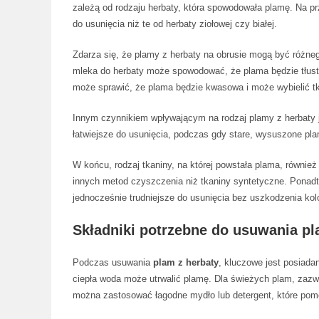
zależą od rodzaju herbaty, która spowodowała plamę. Na pr
do usunięcia niż te od herbaty ziołowej czy białej.
Zdarza się, że plamy z herbaty na obrusie mogą być różneg
mleka do herbaty może spowodować, że plama będzie tłust
może sprawić, że plama będzie kwasowa i może wybielić tk
Innym czynnikiem wpływającym na rodzaj plamy z herbaty j
łatwiejsze do usunięcia, podczas gdy stare, wysuszone p
W końcu, rodzaj tkaniny, na której powstała plama, równie
innych metod czyszczenia niż tkaniny syntetyczne. Ponadt
jednocześnie trudniejsze do usunięcia bez uszkodzenia kolo
Składniki potrzebne do usuwania pl
Podczas usuwania
plam z herbaty
, kluczowe jest posiada
ciepła woda może utrwalić plamę. Dla świeżych plam, zazw
można zastosować łagodne mydło lub detergent, które po