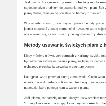
Jeśli mamy do czynienia z
plamami z herbaty na ubraniu
są doskonałym środkiem do usuwania trudnych plam. Sok z 
plamy tłuste, takie jak te powstałe od herbaty z mlekiem.
W przypadku starych, zaschniętych plam z herbaty, pomocn
jednak stosować zasadę ostrożności – zawsze warto najpie
aby upewnić się, że nie zniszczy on jego koloru czy struktu
Metody usuwania świeżych plam z h
Kiedy mówimy o świeżych
plamach z herbaty
, szybka rea
być natychmiastowe osuszenie plamy, najlepiej za pomocą p
głębszego przenikania barwnika w strukturę tkaniny.
Następnie, warto przemyć plamę zimną wodą. Ciepła woda,
utrwalić barwnik herbaty w tkaninie, utrudniając późniejsz
narzędzia, które pomogą nam w walce z plamą.
Jeśli plama jest bardziej oporna, dobrym rozwiązaniem mo
Szczególnie skuteczne mogą okazać się na
plamach z he