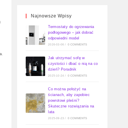
Najnowsze Wpisy
k
Termostaty do ogrzewania
podłogowego – jak dobrać
odpowiedni model
2026-03-06
/
0 COMMENTS
a.
Jak utrzymać sofę w
czystości i dbać o nią na co
dzień? Poradnik
2025-10-24
/
0 COMMENTS
Co można położyć na
ścianach, aby zapobiec
powrotowi pleśni?
Skuteczne rozwiązania na
lata
2025-09-23
/
0 COMMENTS