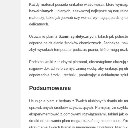
Każdy materiał posiada unikalne właściwości, które wyma
bawełnianych
i lnianych, zazwyczaj najlepsze są naturaln
materiały, takie jak jedwab czy wełna, wymagają bardziej ł
delikatnych.
Usuwanie plam z
tkanin syntetycznych
, takich jak polie
odporne na działanie środków chemicznych. Jednakże, nawe
zbyt wysokich temperatur podczas prania, które mogą uszko
Podczas walki z trudnymi plamami, niezastąpione okazują 
najpierw dokładnie przemyć zimną wodą, aby uniknąć jej ut
odpowiednie środki i techniki, pamiętając o dokładnym spłuk
Podsumowanie
Usunięcie plam z herbaty z Twoich ulubionych tkanin nie mu
sprawdzonych środków czyszczących. Pamiętaj, że szybka r
eksperymentować z domowymi rozwiązaniami, takimi jak oce
środki do usuwania plam mogą okazać się nieocenione. Za
utrzymanie Twoich tkanin w nienagannej czystości. Niech 