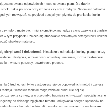
gają zastosowania odpowiednich metod usuwania plam. Dla
tkanin
e środki, takie jak soda oczyszczona czy sok z cytryny. Natomiast delikatne
agodnych rozwiązań, na przykład specjalnych płynów do prania dla tkanin
ster czy nylon, może być mniej skomplikowane, gdyż są one zazwyczaj bardzie
t w tym przypadku, zaleca się stosowanie delikatnych detergentów i unikani
dzić strukturę materiału.
się
cierpliwość i dokładność
. Niezależnie od rodzaju tkaniny, plamę należy
rwalenia. Następnie, w zależności od rodzaju materiału, można zastosować
aniu i, w razie potrzeby, powtórzeniu procesu.
si być trudne, jeśli tylko zastosujesz się do odpowiednich metod i użyjesz
eakcja i właściwe techniki mogą zdziałać cuda! Nie bój się
t czy sok z cytryny, a w przypadku trudniejszych wyzwań, specjalistyczne
chęcamy do dalszego zgłębiania tematu i odkrywania nowych sposobów na
każda plama z herbaty będzie tylko przelotnym wyzwaniem, a nie trwałym