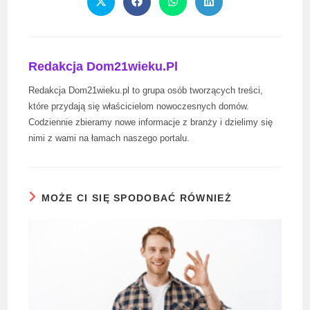
Opens
Opens
Opens
Opens
in
in
in
in
a
a
a
a
new
new
new
new
window
window
window
window
Redakcja Dom21wieku.pl
Redakcja Dom21wieku.pl to grupa osób tworzących treści,
które przydają się właścicielom nowoczesnych domów.
Codziennie zbieramy nowe informacje z branży i dzielimy się
nimi z wami na łamach naszego portalu.
MOŻE CI SIĘ SPODOBAĆ RÓWNIEŻ