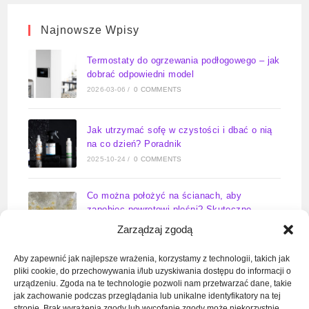
Najnowsze Wpisy
Termostaty do ogrzewania podłogowego – jak
dobrać odpowiedni model
2026-03-06
/
0 COMMENTS
Jak utrzymać sofę w czystości i dbać o nią
na co dzień? Poradnik
2025-10-24
/
0 COMMENTS
Co można położyć na ścianach, aby
zapobiec powrotowi pleśni? Skuteczne
rozwiązania na lata
Zarządzaj zgodą
2025-09-23
/
0 COMMENTS
Aby zapewnić jak najlepsze wrażenia, korzystamy z technologii, takich jak
pliki cookie, do przechowywania i/lub uzyskiwania dostępu do informacji o
Zawór wody do pralki kiedy otwarty –
urządzeniu. Zgoda na te technologie pozwoli nam przetwarzać dane, takie
kompletny poradnik
jak zachowanie podczas przeglądania lub unikalne identyfikatory na tej
2025-09-11
/
0 COMMENTS
stronie. Brak wyrażenia zgody lub wycofanie zgody może niekorzystnie