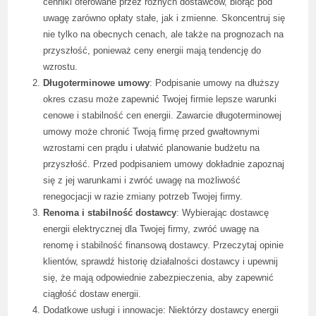
cenniki oferowane przez różnych dostawców, biorąc pod
uwagę zarówno opłaty stałe, jak i zmienne. Skoncentruj się
nie tylko na obecnych cenach, ale także na prognozach na
przyszłość, ponieważ ceny energii mają tendencję do
wzrostu.
Długoterminowe umowy
: Podpisanie umowy na dłuższy
okres czasu może zapewnić Twojej firmie lepsze warunki
cenowe i stabilność cen energii. Zawarcie długoterminowej
umowy może chronić Twoją firmę przed gwałtownymi
wzrostami cen prądu i ułatwić planowanie budżetu na
przyszłość. Przed podpisaniem umowy dokładnie zapoznaj
się z jej warunkami i zwróć uwagę na możliwość
renegocjacji w razie zmiany potrzeb Twojej firmy.
Renoma i stabilność dostawcy
: Wybierając dostawcę
energii elektrycznej dla Twojej firmy, zwróć uwagę na
renomę i stabilność finansową dostawcy. Przeczytaj opinie
klientów, sprawdź historię działalności dostawcy i upewnij
się, że mają odpowiednie zabezpieczenia, aby zapewnić
ciągłość dostaw energii.
Dodatkowe usługi i innowacje: Niektórzy dostawcy energii