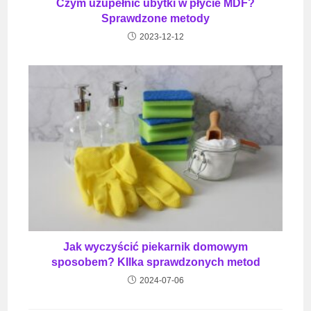
Czym uzupełnić ubytki w płycie MDF?
Sprawdzone metody
2023-12-12
Jak wyczyścić piekarnik domowym
sposobem? KIlka sprawdzonych metod
2024-07-06