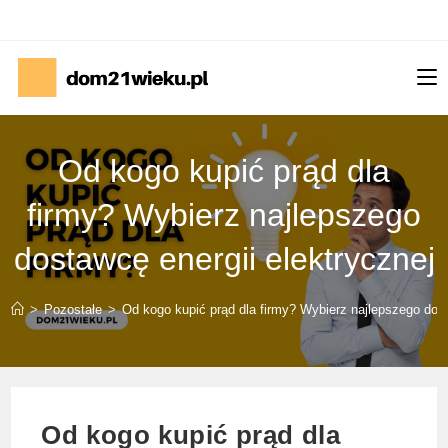
Skip
to
content
Od kogo kupić prąd dla
firmy? Wybierz najlepszego
dostawcę energii elektrycznej
>
Pozostałe
>
Od kogo kupić prąd dla firmy? Wybierz najlepszego dost
Od kogo kupić prąd dla