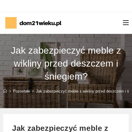
Skip
to
content
Jak zabezpieczyć meble z
wikliny przed deszczem i
śniegiem?
>
Pozostałe
>
Jak zabezpieczyć meble z wikliny przed deszczem i śn
Jak zabezpieczyć meble z