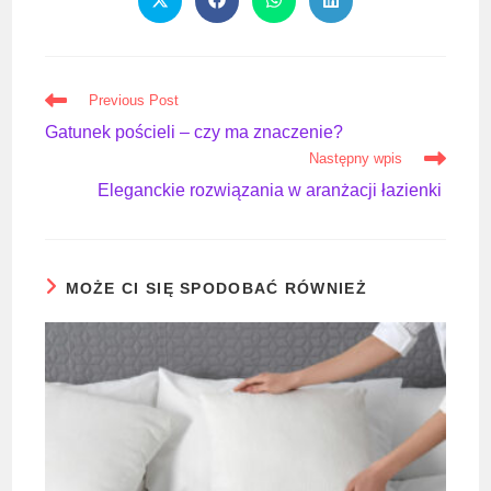
Opens
Opens
Opens
Opens
in
in
in
in
a
a
a
a
new
new
new
new
window
window
window
window
Read
Previous Post
more
Gatunek pościeli – czy ma znaczenie?
articles
Następny wpis
Eleganckie rozwiązania w aranżacji łazienki
MOŻE CI SIĘ SPODOBAĆ RÓWNIEŻ