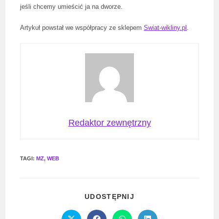
jeśli chcemy umieścić ja na dworze.
Artykuł powstał we współpracy ze sklepem
Swiat-wikliny.pl
.
Redaktor zewnętrzny
TAGI
:
MZ
,
WEB
SHARE
UDOSTĘPNIJ
THIS
CONTENT