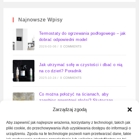
Najnowsze Wpisy
Termostaty do ogrzewania podłogowego – jak
dobrać odpowiedni model
2026-03-06
/
0 COMMENTS
Jak utrzymać sofę w czystości i dbać o nią
na co dzień? Poradnik
2025-10-24
/
0 COMMENTS
Co można położyć na ścianach, aby
zapobiec powrotowi pleśni? Skuteczne
rozwiązania na lata
Zarządzaj zgodą
2025-09-23
/
0 COMMENTS
Aby zapewnić jak najlepsze wrażenia, korzystamy z technologii, takich jak
pliki cookie, do przechowywania i/lub uzyskiwania dostępu do informacji o
Zawór wody do pralki kiedy otwarty –
urządzeniu. Zgoda na te technologie pozwoli nam przetwarzać dane, takie
kompletny poradnik