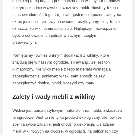
specjalną farbą kryjącą przeznaczoną do wikliny, która należy
pokryć dokładnie wszystkie szczeliny mebli. Niestety trzeba
mieć świadomość tego, że, nawet jeśli meble pozostawimy na
okres jesienno – zimowy na dworze i przykryjemy folią, to nie
oznacza, że wiklina nie spleśnieje. Najlepszym rozwiązaniem
będzie schowanie ich jednak w suchym, ciepłym i
przewiewnym.
Pamiętajmy również o innym dodatkach z wikliny, które
znajdują się w naszym ogrodzie, sprawiając, że jest ton
klimatyczny. Nie tylko meble z tego materiału wymagają
zabezpieczenia, ponieważ w taki sam sposób należy
zabezpieczyć donice, płotki, koszyki czy maty.
Zalety i wady mebli z wikliny
Wiklina jest bardzo stylowym materiałem na meble, zwłaszcza
te ogrodowe. Jest to nie tylko produkt ekologiczny, ale również
spełnia swoje zadanie, jeśli chodzi o dekorację. Osiadanie
mebli wiklinowych na dworze, w ogrodach, na balkonach czy