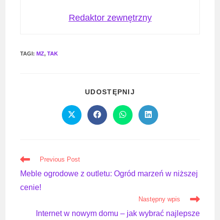
Redaktor zewnętrzny
TAGI
:
MZ
,
TAK
SHARE
UDOSTĘPNIJ
THIS
CONTENT
Opens
Opens
Opens
Opens
in
in
in
in
a
a
a
a
new
new
new
new
window
window
window
window
Read
Previous Post
more
Meble ogrodowe z outletu: Ogród marzeń w niższej
articles
cenie!
Następny wpis
Internet w nowym domu – jak wybrać najlepsze