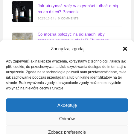
Jak utrzymać sofę w czystości i dbać o nią
na co dzień? Poradnik
2025-10-24
/
0 COMMENTS
Co można położyć na ścianach, aby
zapobiec powrotowi pleśni? Skuteczne
rozwiązania na lata
Zarządzaj zgodą
2025-09-23
/
0 COMMENTS
Aby zapewnić jak najlepsze wrażenia, korzystamy z technologii, takich jak
pliki cookie, do przechowywania i/lub uzyskiwania dostępu do informacji o
Zawór wody do pralki kiedy otwarty –
urządzeniu. Zgoda na te technologie pozwoli nam przetwarzać dane, takie
kompletny poradnik
jak zachowanie podczas przeglądania lub unikalne identyfikatory na tej
2025-09-11
/
0 COMMENTS
stronie. Brak wyrażenia zgody lub wycofanie zgody może niekorzystnie
wpłynąć na niektóre cechy i funkcje.
Jak odkręcić dolny zawór grzejnika?
Akceptuję
Poradnik serwisanta w 6 krokach
2025-09-10
/
0 COMMENTS
Odmów
Zobacz preferencje