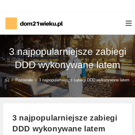
Skip
to
content
3 najpopularniejsze zabiegi
DDD wykonywane latem
>
Pozostałe
>
3 najpopularniejsze zabiegi DDD wykonywane latem
3 najpopularniejsze zabiegi
DDD wykonywane latem