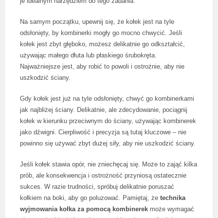
je idealnym narzędziem do tego zadania.
Na samym początku, upewnij się, że kołek jest na tyle
odsłonięty, by kombinerki mogły go mocno chwycić. Jeśli
kołek jest zbyt głęboko, możesz delikatnie go odkształcić,
używając małego dłuta lub płaskiego śrubokręta.
Najważniejsze jest, aby robić to powoli i ostrożnie, aby nie
uszkodzić ściany.
Gdy kołek jest już na tyle odsłonięty, chwyć go kombinerkami
jak najbliżej ściany. Delikatnie, ale zdecydowanie, pociągnij
kołek w kierunku przeciwnym do ściany, używając kombinerek
jako dźwigni. Cierpliwość i precyzja są tutaj kluczowe – nie
powinno się używać zbyt dużej siły, aby nie uszkodzić ściany.
Jeśli kołek stawia opór, nie zniechęcaj się. Może to zająć kilka
prób, ale konsekwencja i ostrożność przyniosą ostatecznie
sukces. W razie trudności, spróbuj delikatnie poruszać
kołkiem na boki, aby go poluzować. Pamiętaj, że
technika
wyjmowania kołka za pomocą kombinerek
może wymagać