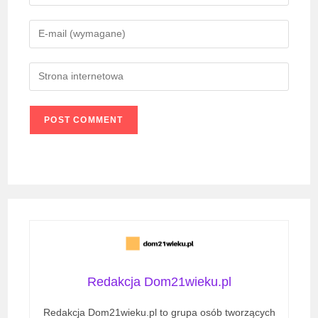
your
name
Enter
or
your
username
email
Enter
to
address
your
comment
to
website
comment
URL
(optional)
Redakcja Dom21wieku.pl
Redakcja Dom21wieku.pl to grupa osób tworzących