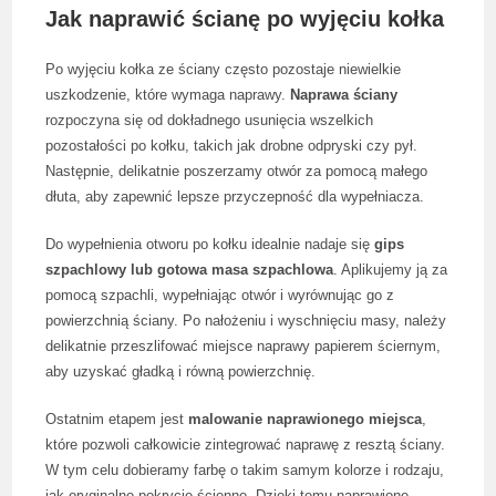
Jak naprawić ścianę po wyjęciu kołka
Po wyjęciu kołka ze ściany często pozostaje niewielkie
uszkodzenie, które wymaga naprawy.
Naprawa ściany
rozpoczyna się od dokładnego usunięcia wszelkich
pozostałości po kołku, takich jak drobne odpryski czy pył.
Następnie, delikatnie poszerzamy otwór za pomocą małego
dłuta, aby zapewnić lepsze przyczepność dla wypełniacza.
Do wypełnienia otworu po kołku idealnie nadaje się
gips
szpachlowy lub gotowa masa szpachlowa
. Aplikujemy ją za
pomocą szpachli, wypełniając otwór i wyrównując go z
powierzchnią ściany. Po nałożeniu i wyschnięciu masy, należy
delikatnie przeszlifować miejsce naprawy papierem ściernym,
aby uzyskać gładką i równą powierzchnię.
Ostatnim etapem jest
malowanie naprawionego miejsca
,
które pozwoli całkowicie zintegrować naprawę z resztą ściany.
W tym celu dobieramy farbę o takim samym kolorze i rodzaju,
jak oryginalne pokrycie ścienne. Dzięki temu naprawione