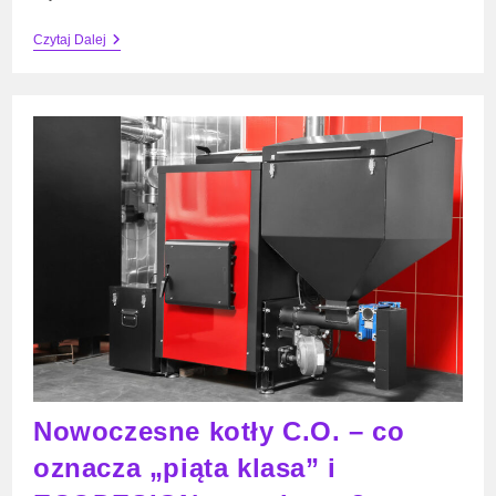
Jak
Czytaj Dalej
Wymienić
Kółko
W
Walizce?
Prosta
Naprawa
Krok
Po
Kroku
Nowoczesne kotły C.O. – co
oznacza „piąta klasa” i