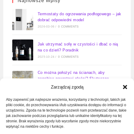
Najnowsze Wpisy
Termostaty do ogrzewania podłogowego – jak
dobrać odpowiedni model
2026-03-06
/
0 COMMENTS
Jak utrzymać sofę w czystości i dbać o nią
na co dzień? Poradnik
2025-10-24
/
0 COMMENTS
Co można położyć na ścianach, aby
zapobiec powrotowi pleśni? Skuteczne
rozwiązania na lata
Zarządzaj zgodą
2025-09-23
/
0 COMMENTS
Aby zapewnić jak najlepsze wrażenia, korzystamy z technologii, takich jak
pliki cookie, do przechowywania i/lub uzyskiwania dostępu do informacji o
Zawór wody do pralki kiedy otwarty –
urządzeniu. Zgoda na te technologie pozwoli nam przetwarzać dane, takie
kompletny poradnik
jak zachowanie podczas przeglądania lub unikalne identyfikatory na tej
2025-09-11
/
0 COMMENTS
stronie. Brak wyrażenia zgody lub wycofanie zgody może niekorzystnie
wpłynąć na niektóre cechy i funkcje.