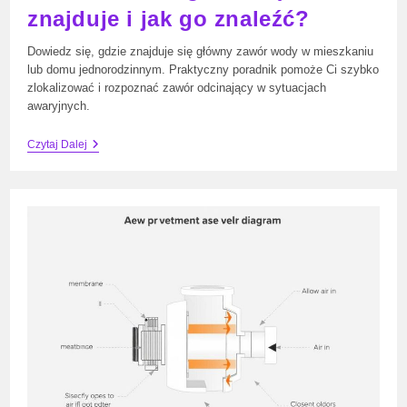
znajduje i jak go znaleźć?
Dowiedz się, gdzie znajduje się główny zawór wody w mieszkaniu
lub domu jednorodzinnym. Praktyczny poradnik pomoże Ci szybko
zlokalizować i rozpoznać zawór odcinający w sytuacjach
awaryjnych.
Główny
Czytaj Dalej
Zawór
Wody
W
Mieszkaniu
—
Gdzie
Się
Znajduje
I
Jak
Go
Znaleźć?