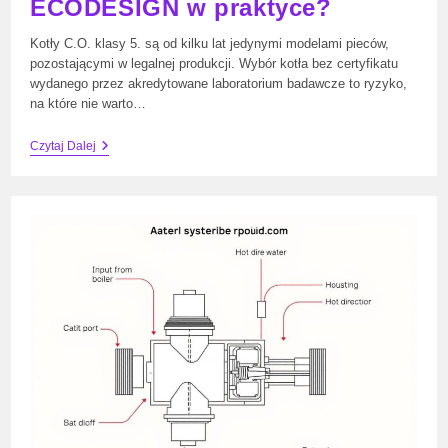
ECODESIGN w praktyce?
Kotły C.O. klasy 5. są od kilku lat jedynymi modelami pieców,
pozostającymi w legalnej produkcji. Wybór kotła bez certyfikatu
wydanego przez akredytowane laboratorium badawcze to ryzyko,
na które nie warto…
Nowoczesne
Czytaj Dalej
Kotły
C.O.
–
Co
Oznacza
„piąta
Klasa”
I
ECODESIGN
W
Praktyce?