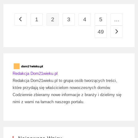
Dom
Na
Sprzedaż
W
1
2
3
4
5
…
Go to the previous page
Pyskowicach
–
Co
49
Go to the n
Wybrać?
Redakcja Dom21wieku.pl
Redakcja Dom21wieku.pl to grupa osób tworzących treści,
które przydają się właścicielom nowoczesnych domów.
Codziennie zbieramy nowe informacje z branży i dzielimy się
nimi z wami na łamach naszego portalu.